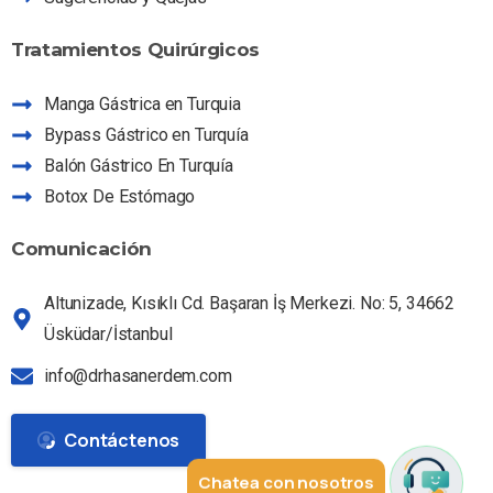
Tratamientos
Quirúrgicos
Asistente Dr HE
Pregúntame sobre nuestros servicios
Manga Gástrica en Turquia
Bypass Gástrico en Turquía
Balón Gástrico En Turquía
Botox De Estómago
Comunicación
Altunizade, Kısıklı Cd. Başaran İş Merkezi. No: 5, 34662
Üsküdar/İstanbul
info@drhasanerdem.com
Contáctenos
Chatea con nosotros