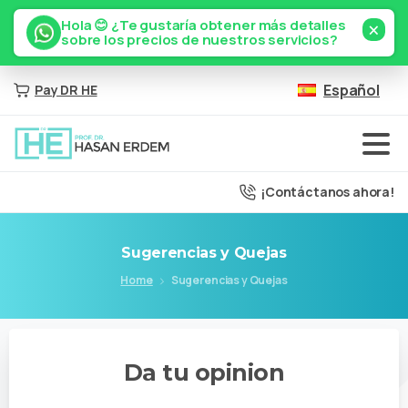
×
Hola 😊 ¿Te gustaría obtener más detalles
sobre los precios de nuestros servicios?
Español
Pay DR HE
¡Contáctanos ahora!
Sugerencias
y
Quejas
Home
Sugerencias y Quejas
Da
tu
opinion