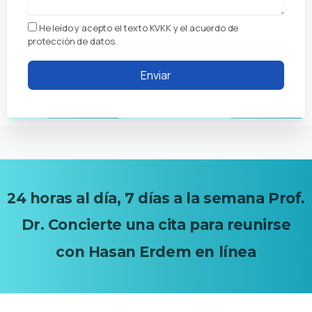
He leído y acepto el texto KVKK y el acuerdo de
protección de datos.
24
horas
al
día,
7
días
a
la
semana
Prof.
Dr.
Concierte
una
cita
para
reunirse
con
Hasan
Erdem
en
línea