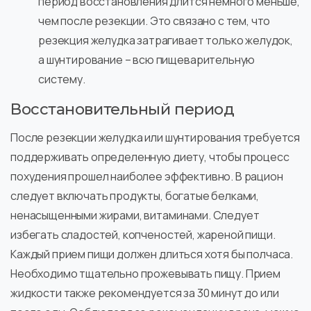
период восстановления длится немного меньше,
чем после резекции. Это связано с тем, что
резекция желудка затрагивает только желудок,
а шунтирование – всю пищеварительную
систему.
Восстановительный период
После резекции желудка или шунтирования требуется
поддерживать определенную диету, чтобы процесс
похудения прошел наиболее эффективно. В рацион
следует включать продукты, богатые белками,
ненасыщенными жирами, витаминами. Следует
избегать сладостей, копченостей, жареной пищи.
Каждый прием пищи должен длиться хотя бы полчаса.
Необходимо тщательно прожевывать пищу. Прием
жидкости также рекомендуется за 30 минут до или