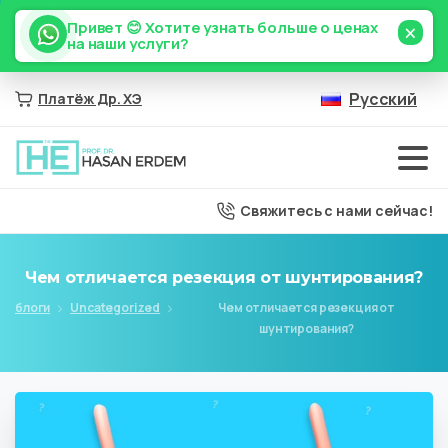
×
Привет 😊 Хотите узнать больше о ценах
на наши услуги?
Русский
Платёж Др. ХЭ
Свяжитесь с нами сейчас!
Чем
отличается
резекция
от
шунтирования?
блоги
Uncategorized
Чем отличается резекция от
шунтирования?