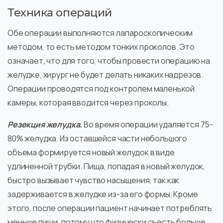
Техника операций
Обе операции выполняются лапароскопическим
методом, то есть методом тонких проколов. Это
означает, что для того, чтобы провести операцию на
желудке, хирург не будет делать никаких надрезов.
Операции проводятся под контролем маленькой
камеры, которая вводится через проколы.
Резекция желудка.
Во время операции удаляется 75-
80% желудка. Из оставшейся части небольшого
объема формируется новый желудок в виде
удлиненной трубки. Пища, попадая в новый желудок,
быстро вызывает чувство насыщения, так как
задерживается в желудке из-за его формы. Кроме
этого, после операции пациент начинает потреблять
меньше пищи, потому что физически съесть больше