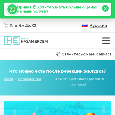
×
Привет 😊 Хотите узнать больше о ценах
на наши услуги?
Русский
Платёж Др. ХЭ
Свяжитесь с нами сейчас!
Что
можно
есть
после
резекции
желудка?
блоги
Uncategorized
Что можно есть после резекции
желудка?