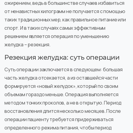
ожирением, ведь в большинстве случаев избавиться
от ненавистных килограмм не получается с помощью
таких традиционных мер, как правильное питание или
спорт. И в таких случаях самых эффективным
решением является операция по уменьшению
желудка – резекция.
Резекция желудка: суть операции
Суть операции заключается в следующем: большая
часть желудка отсекается, а из оставшейся части
формируется «новый желудок», который по своим
объемам гораздо меньше. Операция выполняется
методом тонких проколов, а не в открытую. Период
восстановления длится несколько месяцев. После
операции пациенту требуется придерживаться
определенного режима питания, чтобы период