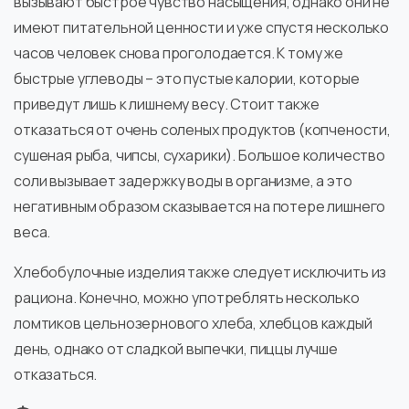
вызывают быстрое чувство насыщения, однако они не
имеют питательной ценности и уже спустя несколько
часов человек снова проголодается. К тому же
быстрые углеводы – это пустые калории, которые
приведут лишь к лишнему весу. Стоит также
отказаться от очень соленых продуктов (копчености,
сушеная рыба, чипсы, сухарики). Большое количество
соли вызывает задержку воды в организме, а это
негативным образом сказывается на потере лишнего
веса.
Хлебобулочные изделия также следует исключить из
рациона. Конечно, можно употреблять несколько
ломтиков цельнозернового хлеба, хлебцов каждый
день, однако от сладкой выпечки, пиццы лучше
отказаться.