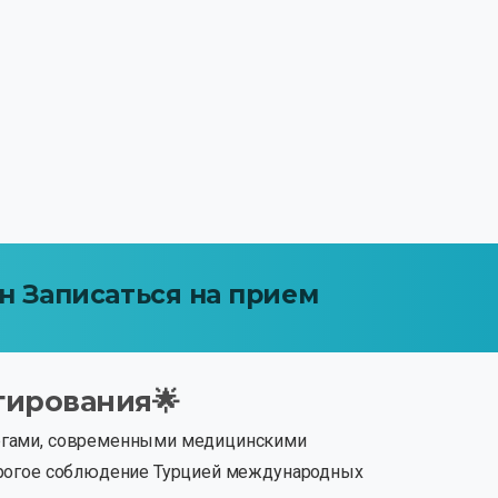
н
Записаться
на
прием
тирования🌟
рургами, современными медицинскими
строгое соблюдение Турцией международных