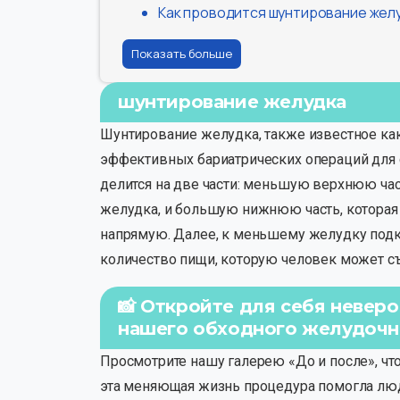
Как проводится шунтирование жел
Показать больше
шунтирование желудка
Шунтирование желудка, также известное как
эффективных бариатрических операций для с
делится на две части: меньшую верхнюю час
желудка, и большую нижнюю часть, которая о
напрямую. Далее, к меньшему желудку подкл
количество пищи, которую человек может съ
📸 Откройте для себя неве
нашего обходного желудочн
Просмотрите нашу галерею «До и после», чт
эта меняющая жизнь процедура помогла люд