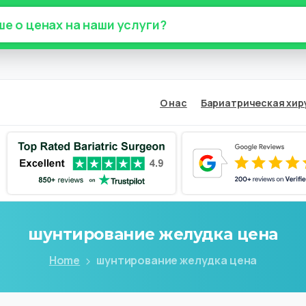
ше о ценах на наши услуги?
О нас
Бариатрическая хир
шунтирование
желудка
цена
Home
шунтирование желудка цена