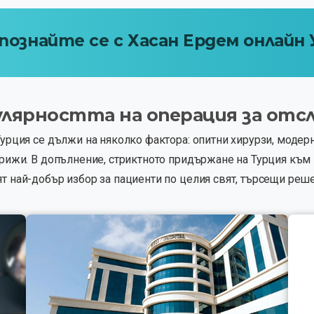
познайте
се
с
Хасан
Ердем
онлайн
улярността
на
операция
за
отсл
 Турция се дължи на няколко фактора: опитни хирурзи, мод
 грижи. В допълнение, стриктното придържане на Турция къ
т най-добър избор за пациенти по целия свят, търсещи реше