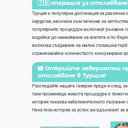
🇹🇷 операция за отслабван
Турция е популярна дестинация за различни 
хирургия, насочени към лечение на затлъстя
популярните процедури включват ръкавна гас
водейки до намаляване на апетита и по-бързо
включва създаване на малка стомашна торби
ограничавайки количеството консумирана хра
📸 Открийте невероятни пр
отслабване в Турция!
Разгледайте нашата галерия преди и след, за
тази променяща живота процедура е помогнала
история показва забележителното пътуване 
Нека тези истории за успех ви вдъхновят за