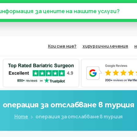
 информация за цените на нашите услуги?
Кои сме ние?
хирургични лечения
н
операция
за
отслабване
в
турция
Home
операция за отслабване в турция