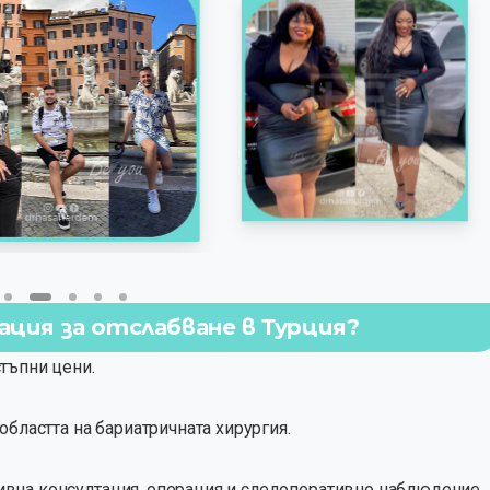
ация за отслабване в Турция?
тъпни цени.
областта на бариатричната хирургия.
вна консултация, операция и следоперативно наблюдение.