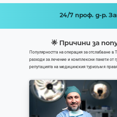
24/7
проф.
д-р.
За
🌟
Причини
за
поп
Популярността на операция за отслабване в
разходи за лечение и комплексни пакети от
репутацията на медицинския туризъм я правя