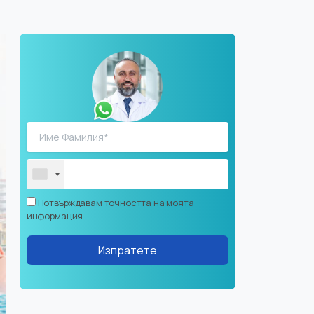
Потвърждавам точността на моята
информация