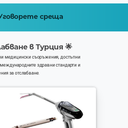
Уговорете
среща
абване
в
Турция
🌟
ерни медицински съоръжения, достъпни
м международните здравни стандарти и
ния за отслабване.