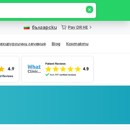
×
български
Pay DR HE
ехирургични лечения
Blog
Контакти