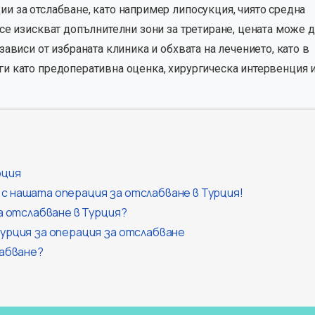
ии за отслабване, като например липосукция, чиято средна
 се изискват допълнителни зони за третиране, цената може д
зависи от избраната клиника и обхвата на лечението, като в
ги като предоперативна оценка, хирургическа интервенция 
рция
с нашата операция за отслабване в Турция!
а отслабване в Турция?
Турция за операция за отслабване
лабване?