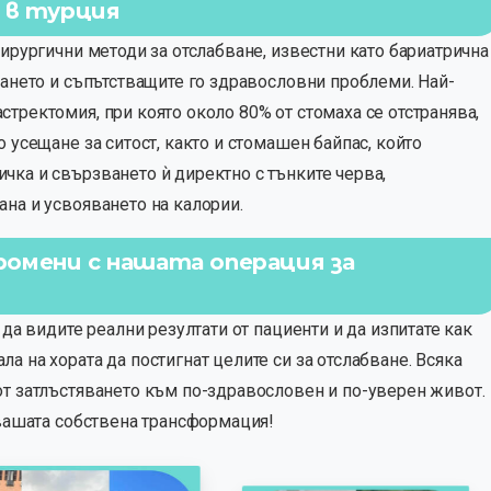
е в турция
хирургични методи за отслабване, известни като бариатрична
ването и съпътстващите го здравословни проблеми. Най-
тректомия, при която около 80% от стомаха се отстранява,
 усещане за ситост, както и стомашен байпас, който
чка и свързването ѝ директно с тънките черва,
на и усвояването на калории.
омени с нашата операция за
 да видите реални резултати от пациенти и да изпитате как
 на хората да постигнат целите си за отслабване. Всяка
от затлъстяването към по-здравословен и по-уверен живот.
 вашата собствена трансформация!