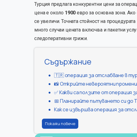
Турция предлага конкурентни цени за операц
цена е около
1900
евро за основна зона. Ако
се увеличи. Точната стойност на процедурата 
много случаи цената включва и пакетни услу
следоперативни грижи.
Съдържание
🇹🇷 операция за отслабване в ту
📸 Открийте невероятни промени 
✅ Какви са ползите от операция з
📅 Планирайте пътуването си до 
Как се извършва операция за отс
Покажи повече