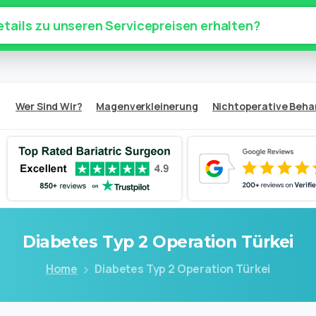
tails zu unseren Servicepreisen erhalten?
Wer Sind Wir?
Magenverkleinerung
Nichtoperative Beh
Diabetes
Typ
2
Operation
Türkei
Home
Diabetes Typ 2 Operation Türkei