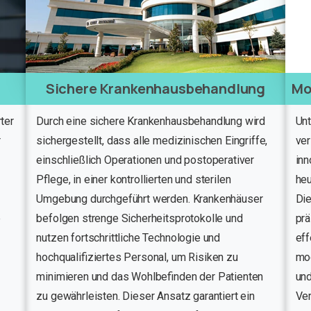
Sichere Krankenhausbehandlung
Mo
ter
Durch eine sichere Krankenhausbehandlung wird
Unt
r
sichergestellt, dass alle medizinischen Eingriffe,
ver
einschließlich Operationen und postoperativer
inn
Pflege, in einer kontrollierten und sterilen
he
Umgebung durchgeführt werden. Krankenhäuser
Di
e
befolgen strenge Sicherheitsprotokolle und
prä
nutzen fortschrittliche Technologie und
eff
hochqualifiziertes Personal, um Risiken zu
mo
minimieren und das Wohlbefinden der Patienten
und
zu gewährleisten. Dieser Ansatz garantiert ein
Ver