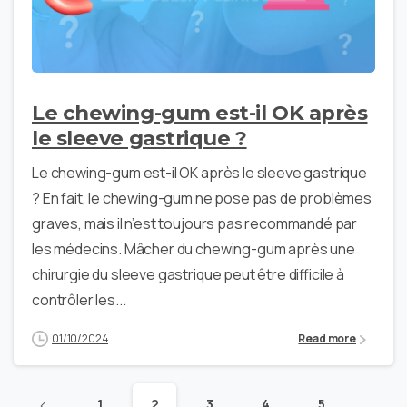
Le chewing-gum est-il OK après
le sleeve gastrique ?
Le chewing-gum est-il OK après le sleeve gastrique
? En fait, le chewing-gum ne pose pas de problèmes
graves, mais il n’est toujours pas recommandé par
les médecins. Mâcher du chewing-gum après une
chirurgie du sleeve gastrique peut être difficile à
contrôler les...
01/10/2024
Read more
1
2
3
4
5