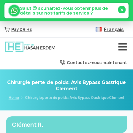
×
Salut 😊 souhaitez-vous obtenir plus de
détails sur nos tarifs de service ?
Français
Pay DR HE
Contactez-nous maintenant!
Chirurgie
perte
de
poids:
Avis
Bypass
Gastrique
Clément
Home
Chirurgie perte de poids: Avis Bypass Gastrique Clément
Clément R.