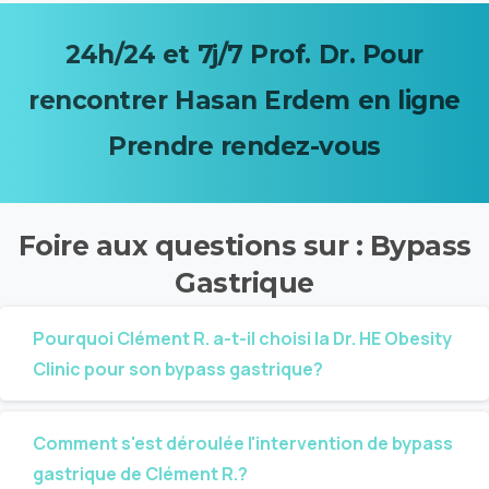
24h/24
et
7j/7
Prof.
Dr.
Pour
rencontrer
Hasan
Erdem
en
ligne
Prendre
rendez-vous
Foire
aux
questions
sur
:
Bypass
Gastrique
Pourquoi Clément R. a-t-il choisi la Dr. HE Obesity
Clinic pour son bypass gastrique?
Comment s'est déroulée l'intervention de bypass
gastrique de Clément R.?