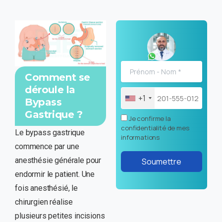
Comment se
déroule la
+1
Bypass
Gastrique ?
Je confirme la
confidentialité de mes
Le bypass gastrique
informations
commence par une
anesthésie générale pour
endormir le patient. Une
fois anesthésié, le
chirurgien réalise
plusieurs petites incisions