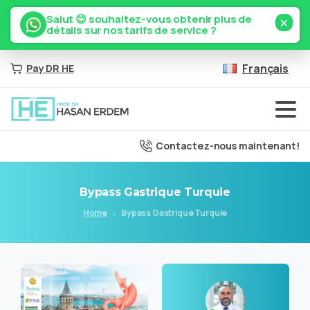
×
Salut 😊 souhaitez-vous obtenir plus de
détails sur nos tarifs de service ?
Français
Pay DR HE
Contactez-nous maintenant!
Bypass
Gastrique
Turquie
Home
Bypass Gastrique Turquie