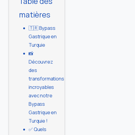
Table des
matières
🇹🇷 Bypass
Gastrique en
Turquie
📸
Découvrez
des
transformations
incroyables
avec notre
Bypass
Gastrique en
Turquie !
✅ Quels