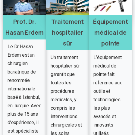
Prof. Dr.
Traitement
Équipement
Hasan Erdem
hospitalier
médical de
sûr
pointe
Le Dr Hasan
Erdem est un
Un traitement
L’équipement
chirurgien
hospitalier sûr
médical de
bariatrique de
garantit que
pointe fait
renommée
toutes les
référence aux
internationale
procédures
outils et
basé à Istanbul,
médicales, y
technologies
en Turquie. Avec
compris les
les plus
plus de 15 ans
interventions
avancés et
d’expérience, il
chirurgicales et
innovants
est spécialiste
les soins
utilisés