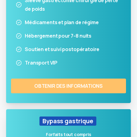
Sleeve gastrectomie chirurgie de perte
de poids
Médicaments et plan de régime
Hébergement pour 7-8 nuits
Soutien et suivi postopératoire
Transport VIP
OBTENIR DES INFORMATIONS
Bypass gastrique
Assistant Dr HE
Posez-moi vos questions sur nos services
Forfaits tout compris