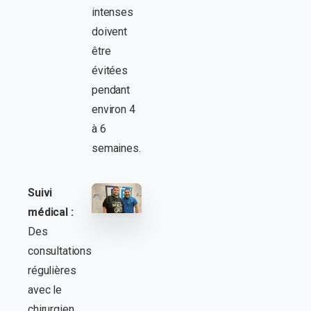
intenses
doivent
être
évitées
pendant
environ 4
à 6
semaines.
Suivi
médical :
Des
consultations
régulières
avec le
chirurgien