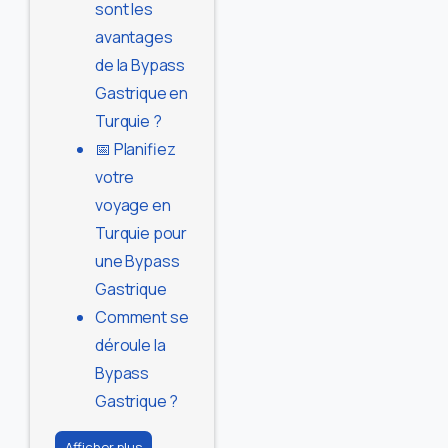
sont les
avantages
de la Bypass
Gastrique en
Turquie ?
📅 Planifiez
votre
voyage en
Turquie pour
une Bypass
Gastrique
Comment se
déroule la
Bypass
Gastrique ?
Afficher plus