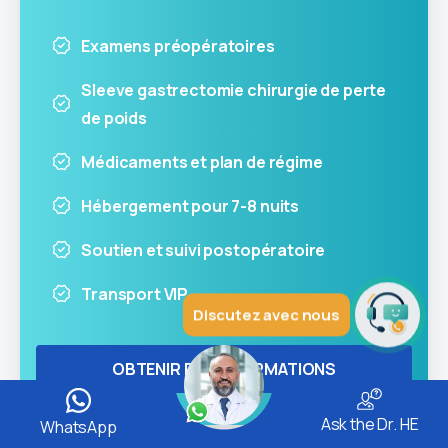
Examens préopératoires
Sleeve gastrectomie chirurgie de perte
de poids
Médicaments et plan de régime
Hébergement pour 7-8 nuits
Soutien et suivi postopératoire
Transport VIP
Discutez avec nous
OBTENIR DES INFORMATIONS
Ask the Dr. HE
WhatsApp