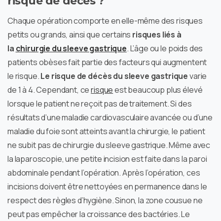
risque de décès ?
Chaque opération comporte en elle-même des risques
petits ou grands, ainsi que certains
risques liés à
la
chirurgie du sleeve gastrique
. L’âge ou le poids des
patients obèses fait partie des facteurs qui augmentent
le risque.
Le risque de décès du sleeve gastrique
varie
de 1 à 4. Cependant, ce
risque
est beaucoup plus élevé
lorsque le patient ne reçoit pas de traitement. Si des
résultats d’une maladie cardiovasculaire avancée ou d’une
maladie du foie sont atteints avant la chirurgie, le patient
ne subit pas de chirurgie du sleeve gastrique. Même avec
la laparoscopie, une petite incision est faite dans la paroi
abdominale pendant l’opération. Après l’opération, ces
incisions doivent être nettoyées en permanence dans le
respect des règles d’hygiène. Sinon, la zone cousue ne
peut pas empêcher la croissance des bactéries. Le