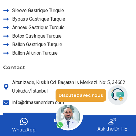
Sleeve Gastrique Turquie
Bypass Gastrique Turquie
Anneau Gastrique Turquie
Botox Gastrique Turquie
Ballon Gastrique Turquie
Ballon Allurion Turquie
Contact
Altunizade, Kısıklı Cd. Başaran İş Merkezi. No: 5, 34662
Üsküdar/İstanbul
Discutez avec nous
info@drhasanerdem.com
Contactez-nous
Ask the Dr. HE
WhatsApp