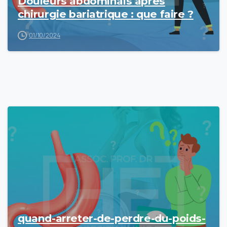
Douleurs abdominals après
chirurgie bariatrique : que faire ?
01/10/2024
quand-arreter-de-perdre-du-poids-