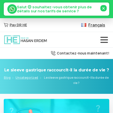
×
Salut 😊 souhaitez-vous obtenir plus de
détails sur nos tarifs de service ?
Français
Pay DR HE
Contactez-nous maintenant!
Le
sleeve
gastrique
raccourcit-il
la
durée
de
vie
?
Blog
Uncategorized
Le sleeve gastrique raccourcit-il la durée de
vie ?