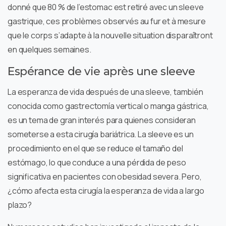
donné que 80 % de l’estomac est retiré avec un sleeve
gastrique, ces problèmes observés au fur et à mesure
que le corps s’adapte à la nouvelle situation disparaîtront
en quelques semaines.
Espérance de vie après une sleeve
La esperanza de vida después de una sleeve, también
conocida como gastrectomía vertical o manga gástrica,
es un tema de gran interés para quienes consideran
someterse a esta cirugía bariátrica. La sleeve es un
procedimiento en el que se reduce el tamaño del
estómago, lo que conduce a una pérdida de peso
significativa en pacientes con obesidad severa. Pero,
¿cómo afecta esta cirugía la esperanza de vida a largo
plazo?