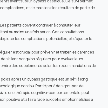
atients ayant subi un bypass gastrique. Ce suivi permet
s complications, et de maintenir les résultats de perte de
 Les patients doivent continuer à consulter leur
aitant au moins une fois par an. Ces consultations
dépister les complications potentielles, et d’ajuster le
 régulier est crucial pour prévenir et traiter les carences
e des bilans sanguins réguliers pour évaluer leurs
 prendre des suppléments selon les recommandations de
u poids après un bypass gastrique est un défi à long
ychologique continu. Participer à des groupes de
suivre une thérapie cognitivo-comportementale peut
ion positive et à faire face aux défis émotionnels liés à