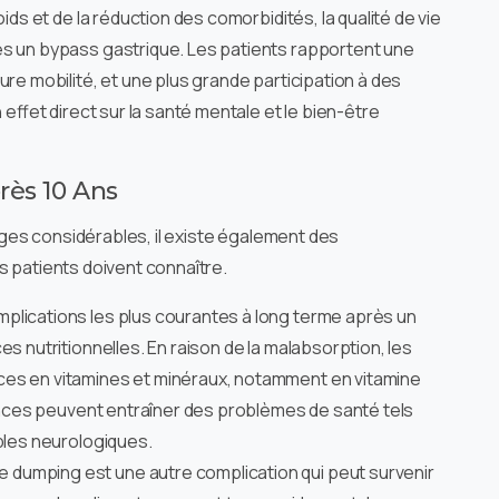
ids et de la réduction des comorbidités, la qualité de vie
s un bypass gastrique. Les patients rapportent une
re mobilité, et une plus grande participation à des
 effet direct sur la santé mentale et le bien-être
rès 10 Ans
ges considérables, il existe également des
s patients doivent connaître.
plications les plus courantes à long terme après un
s nutritionnelles. En raison de la malabsorption, les
es en vitamines et minéraux, notamment en vitamine
rences peuvent entraîner des problèmes de santé tels
bles neurologiques.
e dumping est une autre complication qui peut survenir