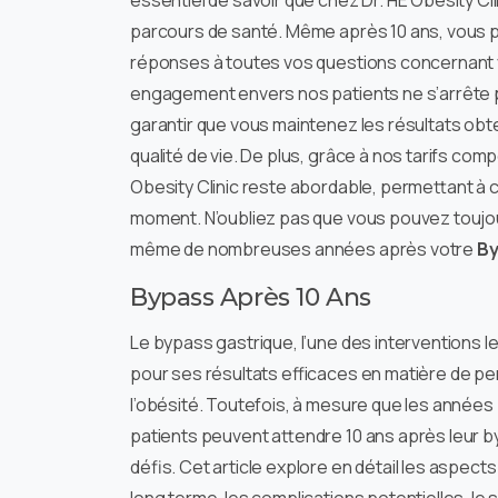
essentiel de savoir que chez Dr. HE Obesity Cl
parcours de santé. Même après 10 ans, vous 
réponses à toutes vos questions concernant v
engagement envers nos patients ne s’arrête pas
garantir que vous maintenez les résultats obt
qualité de vie. De plus, grâce à nos tarifs compé
Obesity Clinic reste abordable, permettant à c
moment. N’oubliez pas que vous pouvez toujou
même de nombreuses années après votre
By
Bypass Après 10 Ans
Le bypass gastrique, l’une des interventions l
pour ses résultats efficaces en matière de per
l’obésité. Toutefois, à mesure que les années
patients peuvent attendre 10 ans après leur 
défis. Cet article explore en détail les aspects