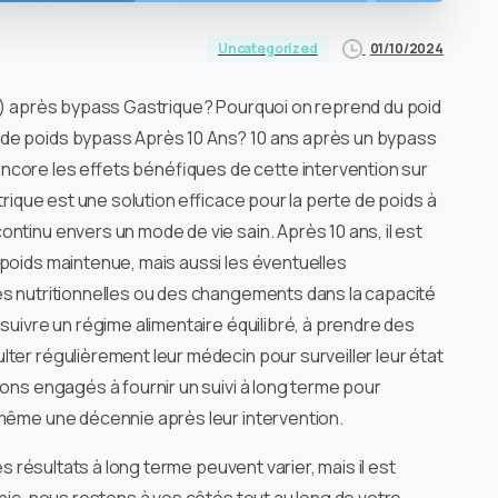
01/10/2024
Uncategorized
ns) après bypass Gastrique? Pourquoi on reprend du poid
 de poids bypass Après 10 Ans? 10 ans après un bypass
ncore les effets bénéfiques de cette intervention sur
trique est une solution efficace pour la perte de poids à
ntinu envers un mode de vie sain. Après 10 ans, il est
 poids maintenue, mais aussi les éventuelles
es nutritionnelles ou des changements dans la capacité
suivre un régime alimentaire équilibré, à prendre des
ter régulièrement leur médecin pour surveiller leur état
tons engagés à fournir un suivi à long terme pour
 même une décennie après leur intervention.
les résultats à long terme peuvent varier, mais il est