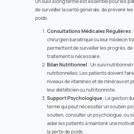
Un suivi à long terme est essentiel pour les p
de surveiller la santé générale, de prévenir le
poids.
Consultations Médicales Régulières
:
chirurgien bariatrique ou leur médecin tr
permettent de surveiller les progrès, de 
traitement si nécessaire.
Bilan Nutritionnel
: Un suivi nutritionnel
nutritionnelles. Les patients doivent fair
niveaux de vitamines et de minéraux et
leur diététicien ou nutritionniste.
Support Psychologique
: La gestion d
terme qui peut nécessiter un soutien ps
soutien, consulter un psychologue, ou 
aider les patients à maintenir une motivat
la perte de poids.