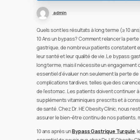
admin
Quels sont les résultats à long terme (≥ 10 a
10 Ans un bypass? Comment relancer la perte
gastrique, de nombreux patients constatent e
leur santé et leur qualité de vie. Le bypass gas
long terme, mais il nécessite un engagement co
essentiel d’évaluer non seulement la perte de
complications tardives, telles que des carenc
de l’estomac. Les patients doivent continuer à 
suppléments vitaminiques prescrits et à consul
de santé. Chez Dr. HE Obesity Clinic, nous res
assurer le bien-être continu de nos patients,
10 ans après un
Bypass Gastrique Turquie
, 