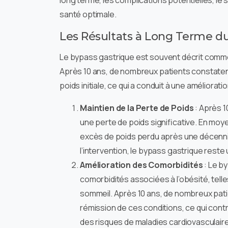
long terme, les complications potentielles, le 
santé optimale.
Les Résultats à Long Terme du
Le bypass gastrique est souvent décrit comme 
Après 10 ans, de nombreux patients constatent
poids initiale, ce qui a conduit à une amélioratio
Maintien de la Perte de Poids
: Après 1
une perte de poids significative. En moy
excès de poids perdu après une décenni
l’intervention, le bypass gastrique reste
Amélioration des Comorbidités
: Le by
comorbidités associées à l’obésité, telle
sommeil. Après 10 ans, de nombreux pat
rémission de ces conditions, ce qui contr
des risques de maladies cardiovasculair