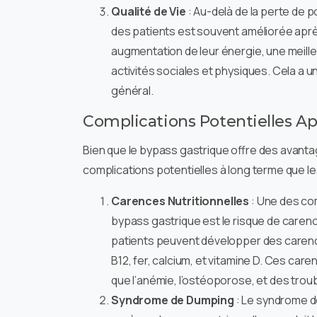
Qualité de Vie
: Au-delà de la perte de po
des patients est souvent améliorée aprè
augmentation de leur énergie, une meilleu
activités sociales et physiques. Cela a un
général.
Complications Potentielles Ap
Bien que le bypass gastrique offre des avanta
complications potentielles à long terme que le
Carences Nutritionnelles
: Une des com
bypass gastrique est le risque de carence
patients peuvent développer des carenc
B12, fer, calcium, et vitamine D. Ces ca
que l’anémie, l’ostéoporose, et des trou
Syndrome de Dumping
: Le syndrome d