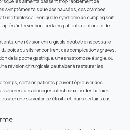
 lorsque les aliments passent trop rapidement de
t des symptômes tels que des nausées, des crampes
 et une faiblesse. Bien que le syndrome de dumping soit
après l’intervention, certains patients continuent de
atients, une révision chirurgicale peut être nécessaire
ris du poids ou s’ils rencontrent des complications graves.
tion de la poche gastrique, une anastomose élargie, ou
 Une révision chirurgicale peut aider à restaurer les
le temps, certains patients peuvent éprouver des
es ulcères, des blocages intestinaux, ou des hernies
ssiter une surveillance étroite et, dans certains cas,
erme