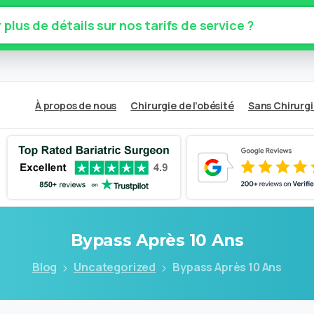
plus de détails sur nos tarifs de service ?
À propos de nous
Chirurgie de l’obésité
Sans Chirurg
Bypass
Après
10
Ans
Blog
Uncategorized
Bypass Après 10 Ans