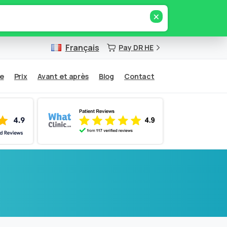
×
Français
Pay DR HE
ie
Prix
Avant et après
Blog
Contact