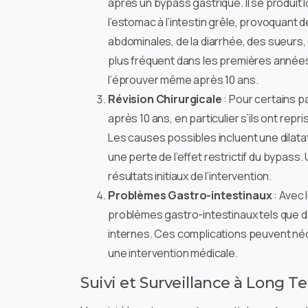
après un bypass gastrique. Il se produit
l’estomac à l’intestin grêle, provoquan
abdominales, de la diarrhée, des sueurs,
plus fréquent dans les premières années 
l’éprouver même après 10 ans.
Révision Chirurgicale
: Pour certains p
après 10 ans, en particulier s’ils ont rep
Les causes possibles incluent une dilata
une perte de l’effet restrictif du bypass.
résultats initiaux de l’intervention.
Problèmes Gastro-intestinaux
: Avec 
problèmes gastro-intestinaux tels que d
internes. Ces complications peuvent néce
une intervention médicale.
Suivi et Surveillance à Long T