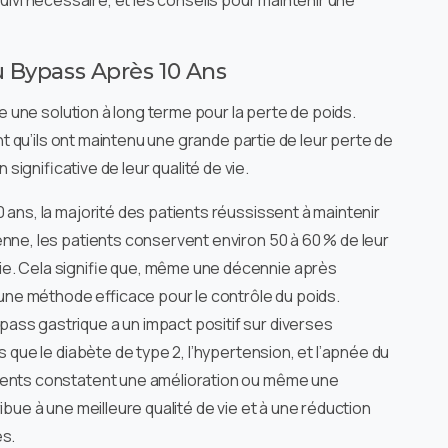
suivi nécessaire, et les conseils pour maintenir une
 Bypass Après 10 Ans
une solution à long terme pour la perte de poids.
 qu’ils ont maintenu une grande partie de leur perte de
n significative de leur qualité de vie.
0 ans, la majorité des patients réussissent à maintenir
enne, les patients conservent environ 50 à 60 % de leur
e. Cela signifie que, même une décennie après
 une méthode efficace pour le contrôle du poids.
pass gastrique a un impact positif sur diverses
s que le diabète de type 2, l’hypertension, et l’apnée du
ients constatent une amélioration ou même une
ibue à une meilleure qualité de vie et à une réduction
es.