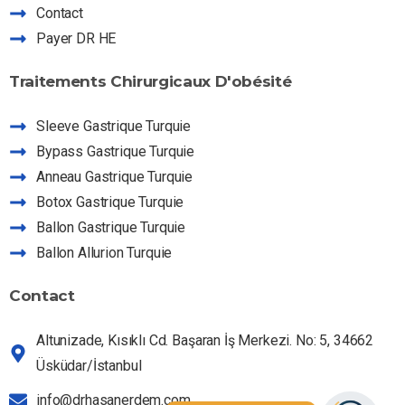
Contact
Payer DR HE
Traitements
Chirurgicaux
D'obésité
Assistant Dr HE
Posez-moi vos questions sur nos services
Sleeve Gastrique Turquie
Bypass Gastrique Turquie
Anneau Gastrique Turquie
Botox Gastrique Turquie
Ballon Gastrique Turquie
Ballon Allurion Turquie
Contact
Altunizade, Kısıklı Cd. Başaran İş Merkezi. No: 5, 34662
Üsküdar/İstanbul
info@drhasanerdem.com