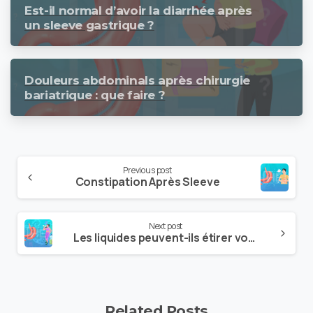
Est-il normal d’avoir la diarrhée après
un sleeve gastrique ?
Douleurs abdominals après chirurgie
bariatrique : que faire ?
Previous post
Constipation Après Sleeve
Next post
Les liquides peuvent-ils étirer votre estomac après une chirurgie du sleeve gastrique ?
Related Posts