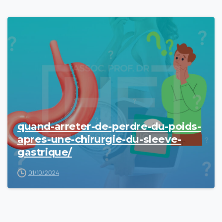
quand-arreter-de-perdre-du-poids-
apres-une-chirurgie-du-sleeve-
gastrique/
01/10/2024