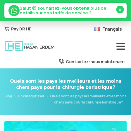
×
Salut 😊 souhaitez-vous obtenir plus de
détails sur nos tarifs de service ?
Français
Pay DR HE
Contactez-nous maintenant!
Quels
sont
les
pays
les
meilleurs
et
les
moins
chers
pays
pour
la
chirurgie
bariatrique?
Blog
Uncategorized
Quels sont les pays les meilleurs et les moins
chers pays pour la chirurgie bariatrique?