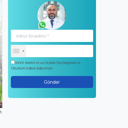
KVKK Metni'ni ve Gizlilik Sözleşmesi'ni
Okudum kabul ediyorum.
n