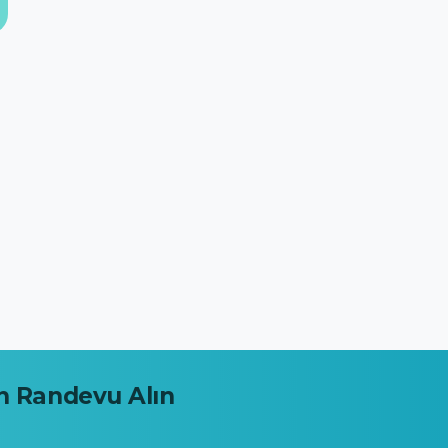
n
Randevu
Alın