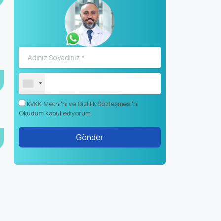
r
KVKK Metni'ni ve Gizlilik Sözleşmesi'ni
Okudum kabul ediyorum.