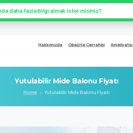
da daha fazla bilgi almak ister misiniz?
Hakkımızda
Obezite Cerrahisi
Ameliyatsı
Yutulabilir
Mide
Balonu
Fiyatı
Home
Yutulabilir Mide Balonu Fiyatı