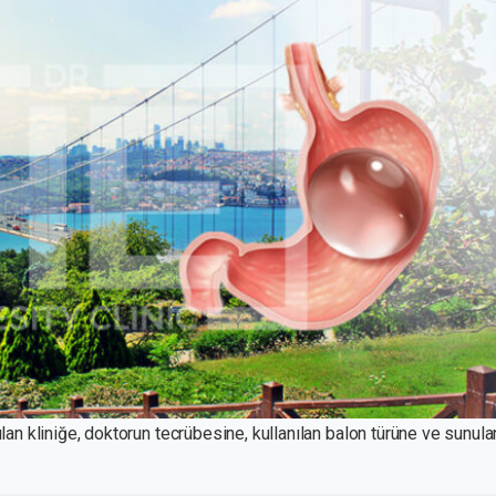
pılan kliniğe, doktorun tecrübesine, kullanılan balon türüne ve sunula