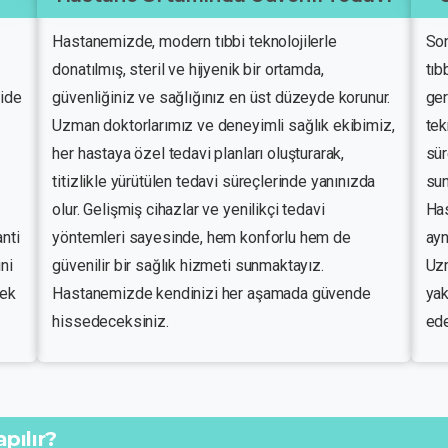
Hastanemizde, modern tıbbi teknolojilerle
Son
donatılmış, steril ve hijyenik bir ortamda,
tıb
mide
güvenliğiniz ve sağlığınız en üst düzeyde korunur.
ger
Uzman doktorlarımız ve deneyimli sağlık ekibimiz,
tek
her hastaya özel tedavi planları oluşturarak,
sür
titizlikle yürütülen tedavi süreçlerinde yanınızda
sun
olur. Gelişmiş cihazlar ve yenilikçi tedavi
Has
anti
yöntemleri sayesinde, hem konforlu hem de
ayn
ni
güvenilir bir sağlık hizmeti sunmaktayız.
Uzm
nek
Hastanemizde kendinizi her aşamada güvende
yak
hissedeceksiniz.
ede
pılır?