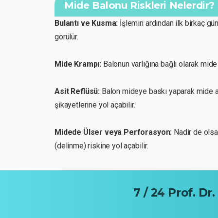
Mide Balonu Riskleri Nelerdir?
Bulantı ve Kusma:
İşlemin ardından ilk birkaç g
görülür.
Mide Krampı:
Balonun varlığına bağlı olarak mide 
Asit Reflüsü:
Balon mideye baskı yaparak mide as
şikayetlerine yol açabilir.
Midede Ülser veya Perforasyon:
Nadir de olsa
(delinme) riskine yol açabilir.
7
/
24
Prof.
Dr.