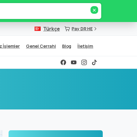
×
Türkçe
Pay DR HE
z İşlemler
Genel Cerrahi
Blog
İletişim