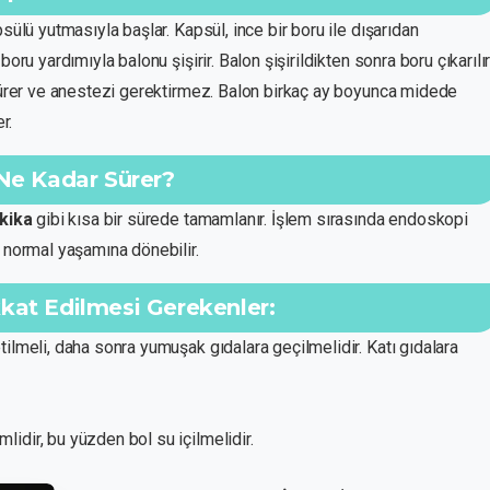
sülü yutmasıyla başlar. Kapsül, ince bir boru ile dışarıdan
oru yardımıyla balonu şişirir. Balon şişirildikten sonra boru çıkarılı
 sürer ve anestezi gerektirmez. Balon birkaç ay boyunca midede
r.
 Ne Kadar Sürer?
kika
gibi kısa bir sürede tamamlanır. İşlem sırasında endoskopi
n normal yaşamına dönebilir.
kat Edilmesi Gerekenler:
etilmeli, daha sonra yumuşak gıdalara geçilmelidir. Katı gıdalara
idir, bu yüzden bol su içilmelidir.