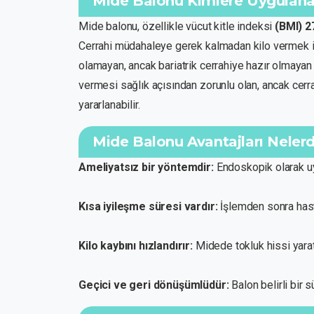
Mide Balonu Kimlere Uygulanab
Mide balonu, özellikle vücut kitle indeksi
(BMI) 2
Cerrahi müdahaleye gerek kalmadan kilo vermek ist
olamayan, ancak bariatrik cerrahiye hazır olmayan bi
vermesi sağlık açısından zorunlu olan, ancak cerr
yararlanabilir.
Mide Balonu Avantajları Nelerd
Ameliyatsız bir yöntemdir:
Endoskopik olarak uy
Kısa iyileşme süresi vardır:
İşlemden sonra hasta
Kilo kaybını hızlandırır:
Midede tokluk hissi yara
Geçici ve geri dönüşümlüdür:
Balon belirli bir s