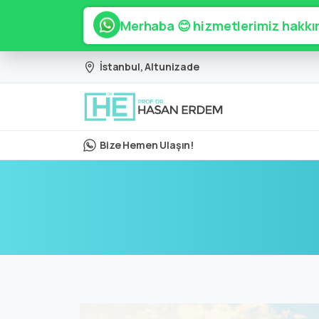
Merhaba 😊 hizmetlerimiz hakkın
İstanbul, Altunizade
Bize Hemen Ulaşın!