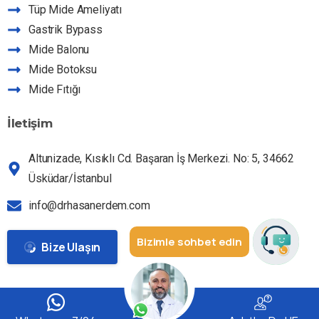
Dr HE Asistan
Tüp Mide Ameliyatı
Hizmetlerimiz hakkında sorabilirsiniz
Gastrik Bypass
Mide Balonu
Mide Botoksu
Mide Fıtığı
İletişim
Altunizade, Kısıklı Cd. Başaran İş Merkezi. No: 5, 34662
Üsküdar/İstanbul
info@drhasanerdem.com
Bizimle sohbet edin
Bize Ulaşın