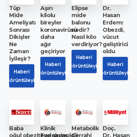
Tüp
Aşırı
Elipse
Dr.
Mide
kilolu
mide
Hasan
Ameliyatı
bireyler
balonu
Erdem:
Sonrası
koronavirüsü
nedir?
Obezdi,
Dikişler
daha
Nasıl
kilo
vücut
Ne
ağır
verdiriyor?
geliştirici
Zaman
geçiriyor
oldu
Haberi
İyileşir?
Haberi
Haberi
Görüntüleyin
Haberi
Görüntüleyin
Görüntüleyin
Görüntüleyin
Baba
Klinik
Metabolik
Doç.
oğul obeziteye savaş
Endokrinoloji
Cerrahi
Dr. Hasan