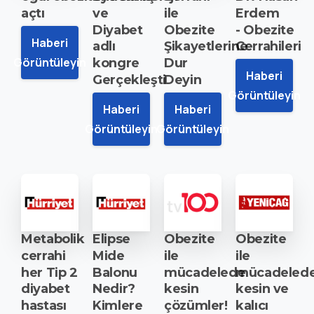
açtı
ve
ile
Erdem
Diyabet
Obezite
- Obezite
Haberi
adlı
Şikayetlerine
Cerrahileri
Görüntüleyin
kongre
Dur
Haberi
Gerçekleşti
Deyin
Görüntüleyin
Haberi
Haberi
Görüntüleyin
Görüntüleyin
Metabolik
Elipse
Obezite
Obezite
cerrahi
Mide
ile
ile
her
Tip
2
Balonu
mücadelede
mücadeled
diyabet
Nedir?
kesin
kesin
ve
hastası
Kimlere
çözümler!
kalıcı