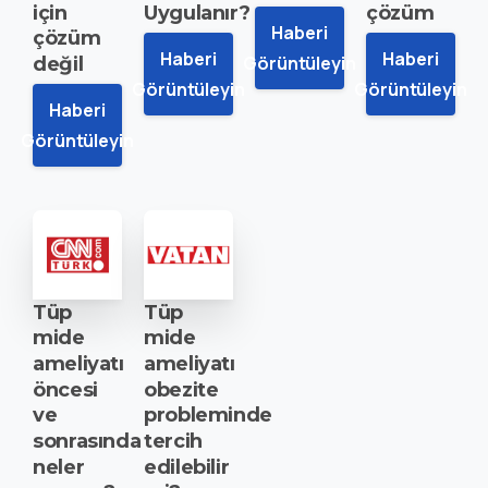
için
Uygulanır?
çözüm
Haberi
çözüm
Haberi
Haberi
Görüntüleyin
değil
Görüntüleyin
Görüntüleyin
Haberi
Görüntüleyin
Tüp
Tüp
mide
mide
ameliyatı
ameliyatı
öncesi
obezite
ve
probleminde
sonrasında
tercih
neler
edilebilir