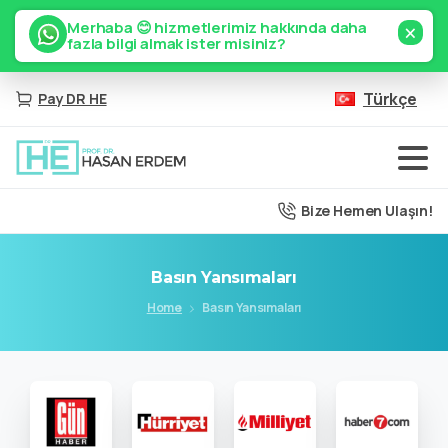
×
Merhaba 😊 hizmetlerimiz hakkında daha
fazla bilgi almak ister misiniz?
Türkçe
Pay DR HE
Bize Hemen Ulaşın!
Basın
Yansımaları
Home
Basın Yansımaları