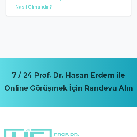
Nasıl Olmalıdır?
7
/
24
Prof.
Dr.
Hasan
Erdem
ile
Online
Görüşmek
İçin
Randevu
Alın