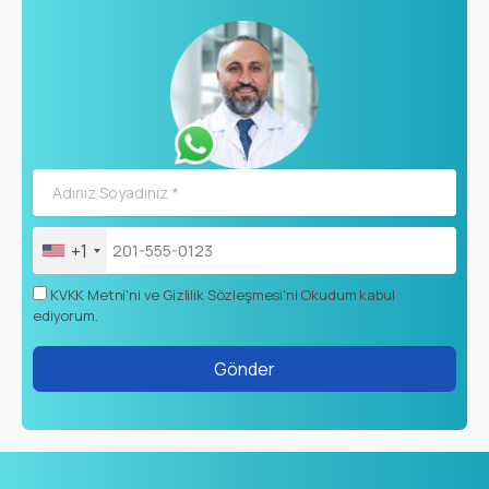
+1
KVKK Metni'ni ve Gizlilik Sözleşmesi'ni Okudum kabul
ediyorum.