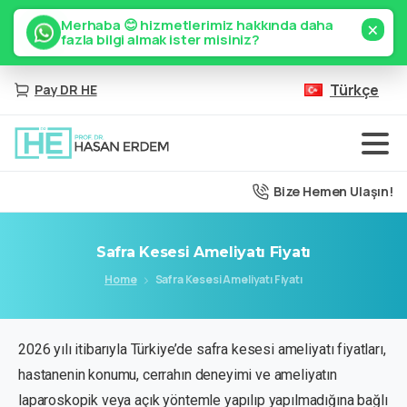
×
Merhaba 😊 hizmetlerimiz hakkında daha
fazla bilgi almak ister misiniz?
Türkçe
Pay DR HE
Bize Hemen Ulaşın!
Safra
Kesesi
Ameliyatı
Fiyatı
Home
Safra Kesesi Ameliyatı Fiyatı
2026 yılı itibarıyla Türkiye’de safra kesesi ameliyatı fiyatları,
hastanenin konumu, cerrahın deneyimi ve ameliyatın
laparoskopik veya açık yöntemle yapılıp yapılmadığına bağlı