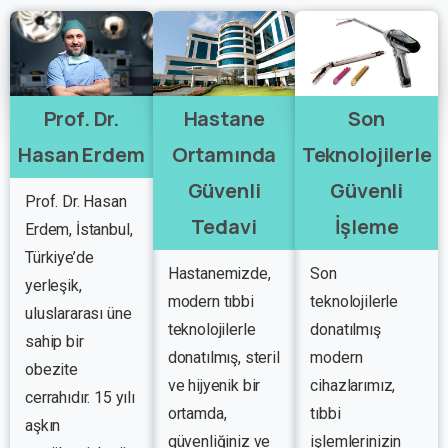
Prof. Dr.
Hastane
Son
Hasan Erdem
Ortamında
Teknolojilerle
Güvenli
Güvenli
Prof. Dr. Hasan
Tedavi
İşleme
Erdem, İstanbul,
Türkiye’de
Hastanemizde,
Son
yerleşik,
modern tıbbi
teknolojilerle
uluslararası üne
teknolojilerle
donatılmış
sahip bir
donatılmış, steril
modern
obezite
ve hijyenik bir
cihazlarımız,
cerrahıdır. 15 yılı
ortamda,
tıbbi
aşkın
güvenliğiniz ve
işlemlerinizin