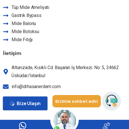
Dr HE Asistan
Tüp Mide Ameliyatı
Hizmetlerimiz hakkında sorabilirsiniz
Gastrik Bypass
Mide Balonu
Mide Botoksu
Mide Fıtığı
İletişim
Altunizade, Kısıklı Cd. Başaran İş Merkezi. No: 5, 34662
Üsküdar/İstanbul
info@drhasanerdem.com
Bizimle sohbet edin
Bize Ulaşın