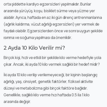
orta şiddette kardiyo egzersizleri yapılmalıdır. Bunlar
arasında yürüyüş, koşu, bisiklet sürme veya yüzme yer
alabilir. Ayrıca, haftada en az iki gün direnç antrenmanlarına
(ağırlık kaldırma, vücut ağırlığı egzersizleri) yer vermek de
faydalı olabilir. Egzersizlerden önce ve sonra uygun şekilde
ısınma ve soğuma yapılması da önemlidir.
2 Ayda 10 Kilo Verilir mi?
Birçok kişi, hızlı ve etkili bir şekilde kilo verme hedefiyle yola
çıkar. Ancak, iki ayda 10 kilo vermek sağlıklı bir hedef midir?
İki ayda 10 kilo verilip verilemeyeceği, bir kişinin başlangıç
ağırlığı, yaş, cinsiyet, genetik faktörler, fiziksel aktivite
düzeyi ve metabolizma gibi birçok faktöre bağlıdır.
Genellikle, sağlıklı kilo verme hızı haftada 0.5 ila 1 kilo
arasında değişir.