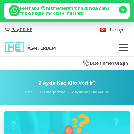
×
Merhaba 😊 hizmetlerimiz hakkında daha
fazla bilgi almak ister misiniz?
Türkçe
Pay DR HE
Bize Hemen Ulaşın!
2
Ayda
Kaç
Kilo
Verilir?
Blog
Uncategorized
2 Ayda Kaç Kilo Verilir?