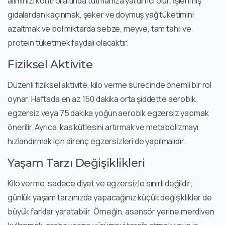
alımınızı kontrol altında tutmanıza yardımcı olur. İşlenmiş
gıdalardan kaçınmak, şeker ve doymuş yağ tüketimini
azaltmak ve bol miktarda sebze, meyve, tam tahıl ve
protein tüketmek faydalı olacaktır.
Fiziksel Aktivite
Düzenli fiziksel aktivite, kilo verme sürecinde önemli bir rol
oynar. Haftada en az 150 dakika orta şiddette aerobik
egzersiz veya 75 dakika yoğun aerobik egzersiz yapmak
önerilir. Ayrıca, kas kütlesini artırmak ve metabolizmayı
hızlandırmak için direnç egzersizleri de yapılmalıdır.
Yaşam Tarzı Değişiklikleri
Kilo verme, sadece diyet ve egzersizle sınırlı değildir;
günlük yaşam tarzınızda yapacağınız küçük değişiklikler de
büyük farklar yaratabilir. Örneğin, asansör yerine merdiven