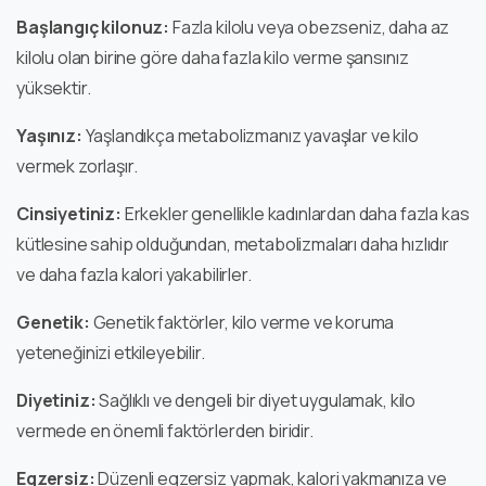
Başlangıç kilonuz:
Fazla kilolu veya obezseniz, daha az
kilolu olan birine göre daha fazla kilo verme şansınız
yüksektir.
Yaşınız:
Yaşlandıkça metabolizmanız yavaşlar ve kilo
vermek zorlaşır.
Cinsiyetiniz:
Erkekler genellikle kadınlardan daha fazla kas
kütlesine sahip olduğundan, metabolizmaları daha hızlıdır
ve daha fazla kalori yakabilirler.
Genetik:
Genetik faktörler, kilo verme ve koruma
yeteneğinizi etkileyebilir.
Diyetiniz:
Sağlıklı ve dengeli bir diyet uygulamak, kilo
vermede en önemli faktörlerden biridir.
Egzersiz:
Düzenli egzersiz yapmak, kalori yakmanıza ve