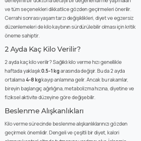
deneyimli bir doktorla detaylı bir değerlendirme yapmaları
ve tüm seçenekleri dikkatlice gözden geçirmeleri önerilir.
Cerrahi sonrası yaşam tarzı değişiklikleri, diyet ve egzersiz
düzenlemeleri de kilo kaybının sürdürülebilir olması için kritik
öneme sahiptir.
2 Ayda Kaç Kilo Verilir?
2 ayda kaç kilo verilir? Sağlıklı kilo verme hızı genellikle
haftada yaklaşık
0.5-1 kg
arasında değişir. Bu da 2 ayda
ortalama
4-8 kg
kayıp anlamına gelir. Ancak bu rakamlar,
bireyin başlangıç ağırlığına, metabolizma hızına, diyetine ve
fiziksel aktivite düzeyine göre değişebilir.
Beslenme Alışkanlıkları
Kilo verme sürecinde beslenme alışkanlıklarınızı gözden
geçirmek önemlidir. Dengeli ve çeşitli bir diyet, kalori