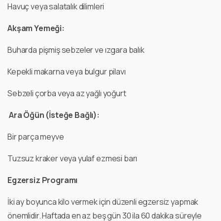
Havuç veya salatalık dilimleri
Akşam Yemeği:
Buharda pişmiş sebzeler ve ızgara balık
Kepekli makarna veya bulgur pilavı
Sebzeli çorba veya az yağlı yoğurt
Ara Öğün (İsteğe Bağlı):
Bir parça meyve
Tuzsuz kraker veya yulaf ezmesi barı
Egzersiz Programı
İki ay boyunca kilo vermek için düzenli egzersiz yapmak
önemlidir. Haftada en az beş gün 30 ila 60 dakika süreyle