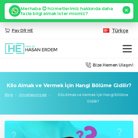
×
Merhaba 😊 hizmetlerimiz hakkında daha
fazla bilgi almak ister misiniz?
Türkçe
Pay DR HE
Bize Hemen Ulaşın!
Kilo
Almak
ve
Vermek
İçin
Hangi
Bölüme
Gidilir?
Blog
Uncategorized
Kilo Almak ve Vermek İçin Hangi Bölüme
Gidilir?