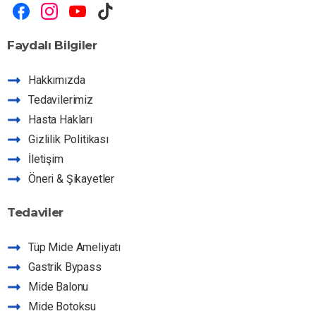
Faydalı
Bilgiler
Hakkımızda
Tedavilerimiz
Hasta Hakları
Gizlilik Politikası
İletişim
Öneri & Şikayetler
Tedaviler
Dr HE Asistan
Tüp Mide Ameliyatı
Hizmetlerimiz hakkında sorabilirsiniz
Gastrik Bypass
Mide Balonu
Mide Botoksu