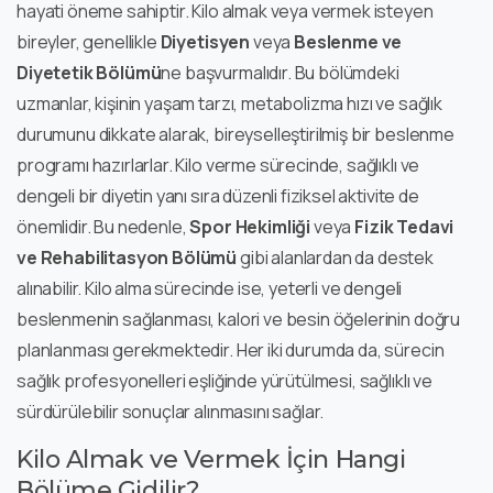
hayati öneme sahiptir. Kilo almak veya vermek isteyen
bireyler, genellikle
Diyetisyen
veya
Beslenme ve
Diyetetik Bölümü
ne başvurmalıdır. Bu bölümdeki
uzmanlar, kişinin yaşam tarzı, metabolizma hızı ve sağlık
durumunu dikkate alarak, bireyselleştirilmiş bir beslenme
programı hazırlarlar. Kilo verme sürecinde, sağlıklı ve
dengeli bir diyetin yanı sıra düzenli fiziksel aktivite de
önemlidir. Bu nedenle,
Spor Hekimliği
veya
Fizik Tedavi
ve Rehabilitasyon Bölümü
gibi alanlardan da destek
alınabilir. Kilo alma sürecinde ise, yeterli ve dengeli
beslenmenin sağlanması, kalori ve besin öğelerinin doğru
planlanması gerekmektedir. Her iki durumda da, sürecin
sağlık profesyonelleri eşliğinde yürütülmesi, sağlıklı ve
sürdürülebilir sonuçlar alınmasını sağlar.
Kilo Almak ve Vermek İçin Hangi
Bölüme Gidilir?