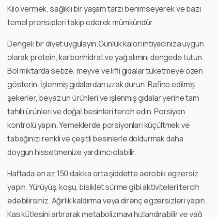
Kilo vermek, sağlıklı bir yaşam tarzı benimseyerek ve bazı
temel prensipleri takip ederek mümkündür.
Dengeli bir diyet uygulayın.Günlük kalori ihtiyacınıza uygun
olarak protein, karbonhidrat ve yağ alımını dengede tutun.
Bol miktarda sebze, meyve ve lifli gıdalar tüketmeye özen
gösterin. İşlenmiş gıdalardan uzak durun. Rafine edilmiş
şekerler, beyaz un ürünleri ve işlenmiş gıdalar yerine tam
tahıllı ürünleri ve doğal besinleri tercih edin. Porsiyon
kontrolü yapın. Yemeklerde porsiyonları küçültmek ve
tabağınızı renkli ve çeşitli besinlerle doldurmak daha
doygun hissetmenize yardımcı olabilir.
Haftada en az 150 dakika orta şiddette aerobik egzersiz
yapın. Yürüyüş, koşu, bisiklet sürme gibi aktiviteleri tercih
edebilirsiniz. Ağırlık kaldırma veya direnç egzersizleri yapın.
Kas kütlesini artırarak metabolizmayı hızlandırabilir ve yağ