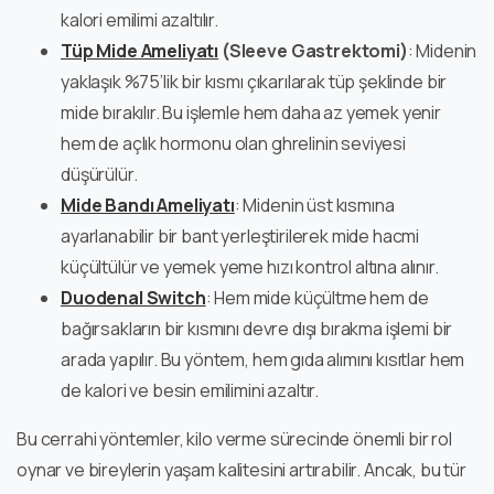
kalori emilimi azaltılır.
Tüp Mide Ameliyatı
(Sleeve Gastrektomi)
: Midenin
yaklaşık %75’lik bir kısmı çıkarılarak tüp şeklinde bir
mide bırakılır. Bu işlemle hem daha az yemek yenir
hem de açlık hormonu olan ghrelinin seviyesi
düşürülür.
Mide Bandı Ameliyatı
: Midenin üst kısmına
ayarlanabilir bir bant yerleştirilerek mide hacmi
küçültülür ve yemek yeme hızı kontrol altına alınır.
Duodenal Switch
: Hem mide küçültme hem de
bağırsakların bir kısmını devre dışı bırakma işlemi bir
arada yapılır. Bu yöntem, hem gıda alımını kısıtlar hem
de kalori ve besin emilimini azaltır.
Bu cerrahi yöntemler, kilo verme sürecinde önemli bir rol
oynar ve bireylerin yaşam kalitesini artırabilir. Ancak, bu tür