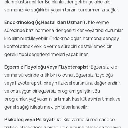
planı oluşturabilirler. Bu planlar, dengeli bir şekilde kilo
vermenizi ve sağlıklı bir yaşam tarzını sürdürmenizi sağlar.
Endokrinolog (İç Hastalıkları Uzmanı):
Kilo verme
sürecinde bazı hormonal dengesizlikler veya tıbbi durumlar
kilo alımını etkileyebilir. Endokrinologlar, hormonal dengeyi
kontrol etmek ve kilo verme sürecini desteklemek için
gerekli tıbbi değerlendirmeleri yapabilirler.
Egzersiz Fizyoloğu veya Fizyoterapist:
Egzersiz, kilo
verme sürecinde kritik bir rol oynar. Egzersiz fizyoloğu
veya fizyoterapist, bireyin fiziksel durumunu değerlendirir
ve ona uygun bir egzersiz programı geliştirir. Bu
programlar, yağ yakımını artırmak, kas kütlesini artırmak ve
genel sağlığı iyileştirmek için tasarlanabilir.
Psikolog veya Psikiyatrist:
Kilo verme süreci sadece
fiziksel olarak değil, zihinsel ve duygusal olarak da zorlayıcı