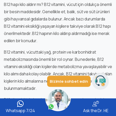
Hizmetlerimiz hakkında sorabilirsiniz
B12 hapı kilo aldırır mı? B12 vitamini, vücut için oldukça önemli
bir besin maddesidir. Genellikle et, balık, süt ve süt ürünleri
gibi hayvansal gıdalarda bulunur. Ancak bazı durumlarda
B12 vitamini eksikliği yaşayan kişilere takviye olarak B12 hapı
önerilmektedir. B12 hapının kilo aldırıp aldırmadığı ise merak
edilen bir konudur.
B12 vitamini, vücuttaki yağ, protein ve karbonhidrat
metabolizmasında önemli bir rol oynar. Bu nedenle, B12
vitamini eksikliği olan kişilerde metabolizma yavaşlayabilir ve
kilo alımı daha kolay olabilir. Ancak, B12 vitamini takviyesi alan
kişilerin kilo almalarına neden olan doğrudan bir etkisi
Bizimle sohbet edin
bulunmamaktadır.
B12 vitamini takviyesi genellikle sağlık sorunları nedeniyle
veya vejetaryen/vegan beslenme tarzı tercih eden
Whatsapp 7/24
Ask the Dr. HE
kişilerde kullanılır. Bu durumlarda, vücuttaki B12 vitamini