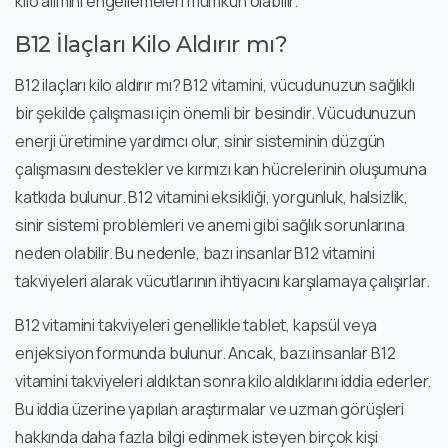
kilo alımını engellemeleri mümkün olabilir.
B12 İlaçları Kilo Aldırır mı?
B12 ilaçları kilo aldırır mı? B12 vitamini, vücudunuzun sağlıklı
bir şekilde çalışması için önemli bir besindir. Vücudunuzun
enerji üretimine yardımcı olur, sinir sisteminin düzgün
çalışmasını destekler ve kırmızı kan hücrelerinin oluşumuna
katkıda bulunur. B12 vitamini eksikliği, yorgunluk, halsizlik,
sinir sistemi problemleri ve anemi gibi sağlık sorunlarına
neden olabilir. Bu nedenle, bazı insanlar B12 vitamini
takviyeleri alarak vücutlarının ihtiyacını karşılamaya çalışırlar.
B12 vitamini takviyeleri genellikle tablet, kapsül veya
enjeksiyon formunda bulunur. Ancak, bazı insanlar B12
vitamini takviyeleri aldıktan sonra kilo aldıklarını iddia ederler.
Bu iddia üzerine yapılan araştırmalar ve uzman görüşleri
hakkında daha fazla bilgi edinmek isteyen birçok kişi