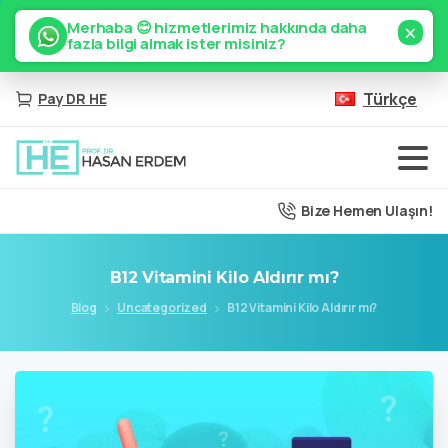
×
Merhaba 😊 hizmetlerimiz hakkında daha
fazla bilgi almak ister misiniz?
Türkçe
Pay DR HE
Bize Hemen Ulaşın!
B12
Vitamini
Kilo
Aldırır
mı?
Blog
Uncategorized
B12 Vitamini Kilo Aldırır mı?