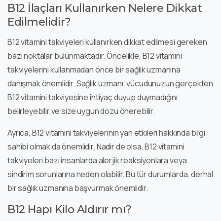
B12 İlaçları Kullanırken Nelere Dikkat
Edilmelidir?
B12 vitamini takviyeleri kullanırken dikkat edilmesi gereken
bazı noktalar bulunmaktadır. Öncelikle, B12 vitamini
takviyelerini kullanmadan önce bir sağlık uzmanına
danışmak önemlidir. Sağlık uzmanı, vücudunuzun gerçekten
B12 vitamini takviyesine ihtiyaç duyup duymadığını
belirleyebilir ve size uygun dozu önerebilir.
Ayrıca, B12 vitamini takviyelerinin yan etkileri hakkında bilgi
sahibi olmak da önemlidir. Nadir de olsa, B12 vitamini
takviyeleri bazı insanlarda alerjik reaksiyonlara veya
sindirim sorunlarına neden olabilir. Bu tür durumlarda, derhal
bir sağlık uzmanına başvurmak önemlidir.
B12 Hapı Kilo Aldırır mı?
Dr HE Asistan