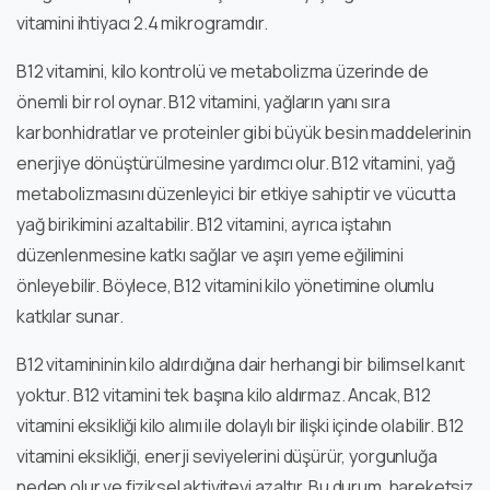
vitamini ihtiyacı 2.4 mikrogramdır.
B12 vitamini, kilo kontrolü ve metabolizma üzerinde de
önemli bir rol oynar. B12 vitamini, yağların yanı sıra
karbonhidratlar ve proteinler gibi büyük besin maddelerinin
enerjiye dönüştürülmesine yardımcı olur. B12 vitamini, yağ
metabolizmasını düzenleyici bir etkiye sahiptir ve vücutta
yağ birikimini azaltabilir. B12 vitamini, ayrıca iştahın
düzenlenmesine katkı sağlar ve aşırı yeme eğilimini
önleyebilir. Böylece, B12 vitamini kilo yönetimine olumlu
katkılar sunar.
B12 vitamininin kilo aldırdığına dair herhangi bir bilimsel kanıt
yoktur. B12 vitamini tek başına kilo aldırmaz. Ancak, B12
vitamini eksikliği kilo alımı ile dolaylı bir ilişki içinde olabilir. B12
vitamini eksikliği, enerji seviyelerini düşürür, yorgunluğa
neden olur ve fiziksel aktiviteyi azaltır. Bu durum, hareketsiz