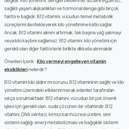
değildir. Kilo yönetimi, dengeli beslenme, düzenli egzersiz,
sağlıklı yaşam alışkanlıkları ve hormonal denge gibi birçok
faktöre bağlıdır. B12 vitamini, vücudun temel metabolik
süreçlerini destekleyerek kilo yönetimine katkı sağlar.
Ancak, B12 vitamini alımını artırmak, tek başına yağ yakmayı
veya kilo kaybını sağlamaz. B12 vitamini, kilo yönetimi için
gerekli olan diğer faktörlerle birlikte dikkate alınmalıdır.
Önerilen İçerik :
Kilo vermeyi engelleyen vitamin
eksiklikleri
nelerdir?
B12 vitamini kilo aldırır mı sorusu, B12 vitamininin sağlık ve kilo
yönetimi üzerindeki etkilerini merak edenler tarafından
sıkça sorulmaktadır. B12 vitamini, vücudun birçok önemli
işlevi için gerekli olan, suda çözünen bir vitamindir. B12
vitamini, DNA sentezi, kırmızı kan hücresi üretimi, sinir
sistemi sağlığı, enerji metabolizması ve bağışıklık sistemi