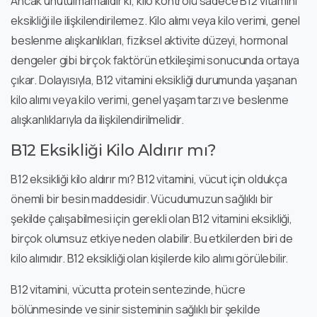
Ancak unutulmamalıdır ki, kilo kontrolü sadece B12 vitamini
eksikliği ile ilişkilendirilemez. Kilo alımı veya kilo verimi, genel
beslenme alışkanlıkları, fiziksel aktivite düzeyi, hormonal
dengeler gibi birçok faktörün etkileşimi sonucunda ortaya
çıkar. Dolayısıyla, B12 vitamini eksikliği durumunda yaşanan
kilo alımı veya kilo verimi, genel yaşam tarzı ve beslenme
alışkanlıklarıyla da ilişkilendirilmelidir.
B12 Eksikliği Kilo Aldırır mı?
B12 eksikliği kilo aldırır mı? B12 vitamini, vücut için oldukça
önemli bir besin maddesidir. Vücudumuzun sağlıklı bir
şekilde çalışabilmesi için gerekli olan B12 vitamini eksikliği,
birçok olumsuz etkiye neden olabilir. Bu etkilerden biri de
kilo alımıdır. B12 eksikliği olan kişilerde kilo alımı görülebilir.
B12 vitamini, vücutta protein sentezinde, hücre
bölünmesinde ve sinir sisteminin sağlıklı bir şekilde