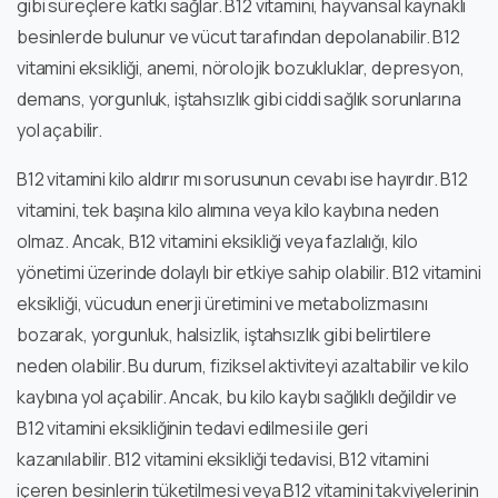
gibi süreçlere katkı sağlar. B12 vitamini, hayvansal kaynaklı
besinlerde bulunur ve vücut tarafından depolanabilir. B12
vitamini eksikliği, anemi, nörolojik bozukluklar, depresyon,
demans, yorgunluk, iştahsızlık gibi ciddi sağlık sorunlarına
yol açabilir.
B12 vitamini kilo aldırır mı sorusunun cevabı ise hayırdır. B12
vitamini, tek başına kilo alımına veya kilo kaybına neden
olmaz. Ancak, B12 vitamini eksikliği veya fazlalığı, kilo
yönetimi üzerinde dolaylı bir etkiye sahip olabilir. B12 vitamini
eksikliği, vücudun enerji üretimini ve metabolizmasını
bozarak, yorgunluk, halsizlik, iştahsızlık gibi belirtilere
neden olabilir. Bu durum, fiziksel aktiviteyi azaltabilir ve kilo
kaybına yol açabilir. Ancak, bu kilo kaybı sağlıklı değildir ve
B12 vitamini eksikliğinin tedavi edilmesi ile geri
kazanılabilir. B12 vitamini eksikliği tedavisi, B12 vitamini
içeren besinlerin tüketilmesi veya B12 vitamini takviyelerinin