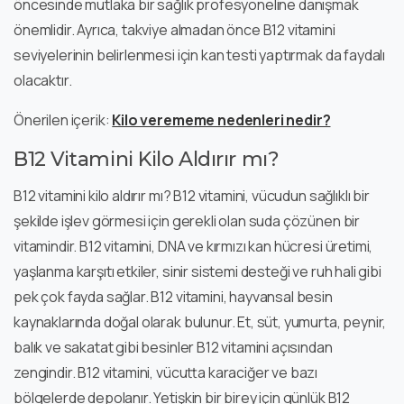
öncesinde mutlaka bir sağlık profesyoneline danışmak
önemlidir. Ayrıca, takviye almadan önce B12 vitamini
seviyelerinin belirlenmesi için kan testi yaptırmak da faydalı
olacaktır.
Önerilen içerik:
Kilo verememe nedenleri nedir?
B12 Vitamini Kilo Aldırır mı?
B12 vitamini kilo aldırır mı? B12 vitamini, vücudun sağlıklı bir
şekilde işlev görmesi için gerekli olan suda çözünen bir
vitamindir. B12 vitamini, DNA ve kırmızı kan hücresi üretimi,
yaşlanma karşıtı etkiler, sinir sistemi desteği ve ruh hali gibi
pek çok fayda sağlar. B12 vitamini, hayvansal besin
kaynaklarında doğal olarak bulunur. Et, süt, yumurta, peynir,
balık ve sakatat gibi besinler B12 vitamini açısından
zengindir. B12 vitamini, vücutta karaciğer ve bazı
bölgelerde depolanır. Yetişkin bir birey için günlük B12