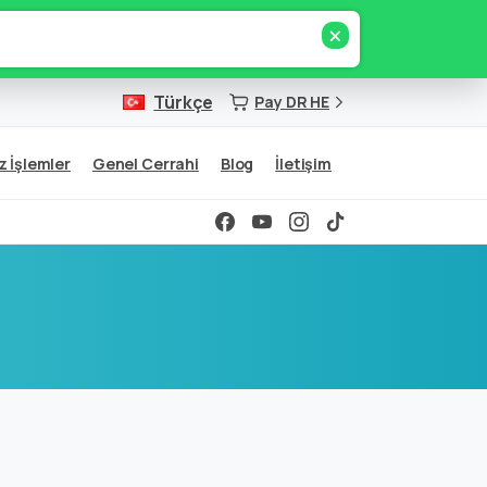
×
Türkçe
Pay DR HE
z İşlemler
Genel Cerrahi
Blog
İletişim