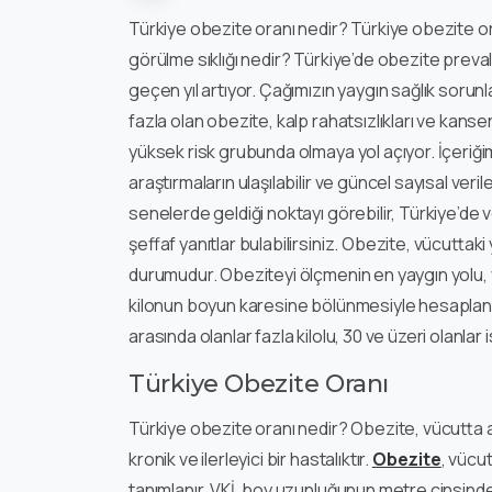
Türkiye obezite oranı nedir? Türkiye obezite or
görülme sıklığı nedir? Türkiye’de obezite preval
geçen yıl artıyor. Çağımızın yaygın sağlık sorunl
fazla olan obezite, kalp rahatsızlıkları ve kans
yüksek risk grubunda olmaya yol açıyor. İçeriğ
araştırmaların ulaşılabilir ve güncel sayısal veri
senelerde geldiği noktayı görebilir, Türkiye’de
şeffaf yanıtlar bulabilirsiniz. Obezite, vücutta
durumudur. Obeziteyi ölçmenin en yaygın yolu, vüc
kilonun boyun karesine bölünmesiyle hesaplanır. 
arasında olanlar fazla kilolu, 30 ve üzeri olanlar 
Türkiye Obezite Oranı
Türkiye obezite oranı nedir? Obezite, vücutta 
kronik ve ilerleyici bir hastalıktır.
Obezite
, vücut
tanımlanır. VKİ, boy uzunluğunun metre cinsind