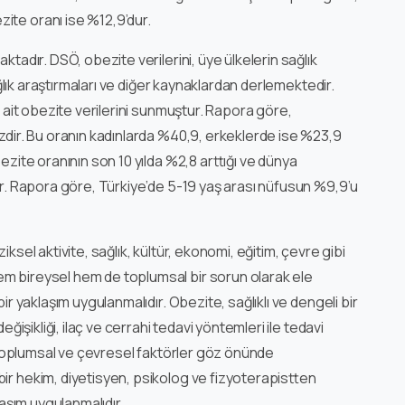
ite oranı ise %12,9’dur.
ktadır. DSÖ, obezite verilerini, üye ülkelerin sağlık
sağlık araştırmaları ve diğer kaynaklardan derlemektedir.
a ait obezite verilerini sunmuştur. Rapora göre,
ezdir. Bu oranın kadınlarda %40,9, erkeklerde ise %23,9
ezite oranının son 10 yılda %2,8 arttığı ve dünya
tir. Rapora göre, Türkiye’de 5-19 yaş arası nüfusun %9,9’u
ksel aktivite, sağlık, kültür, ekonomi, eğitim, çevre gibi
em bireysel hem de toplumsal bir sorun olarak ele
ir yaklaşım uygulanmalıdır. Obezite, sağlıklı ve dengeli bir
eğişikliği, ilaç ve cerrahi tedavi yöntemleri ile tedavi
i, toplumsal ve çevresel faktörler göz önünde
ir hekim, diyetisyen, psikolog ve fizyoterapistten
laşım uygulanmalıdır.