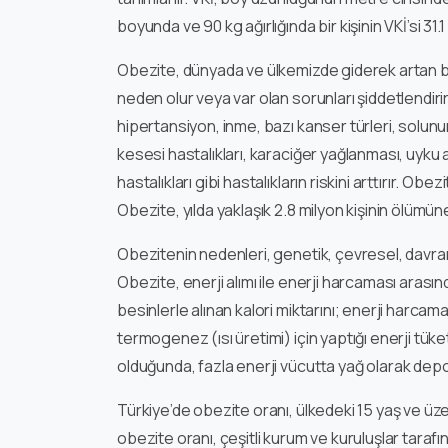
boyunda ve 90 kg ağırlığında bir kişinin VKİ’si 31.1
Obezite, dünyada ve ülkemizde giderek artan bi
neden olur veya var olan sorunları şiddetlendirir
hipertansiyon, inme, bazı kanser türleri, solunum
kesesi hastalıkları, karaciğer yağlanması, uyku ap
hastalıkları gibi hastalıkların riskini arttırır. Ob
Obezite, yılda yaklaşık 2.8 milyon kişinin ölümü
Obezitenin nedenleri, genetik, çevresel, davranı
Obezite, enerji alımı ile enerji harcaması arasın
besinlerle alınan kalori miktarını; enerji harcama
termogenez (ısı üretimi) için yaptığı enerji tüke
olduğunda, fazla enerji vücutta yağ olarak depo
Türkiye’de obezite oranı, ülkedeki 15 yaş ve üz
obezite oranı, çeşitli kurum ve kuruluşlar tarafın