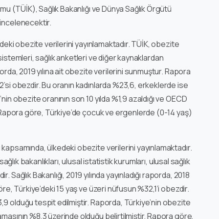
rumu (TÜİK), Sağlık Bakanlığı ve Dünya Sağlık Örgütü
incelenecektir.
edeki obezite verilerini yayınlamaktadır. TÜİK, obezite
ıt sistemleri, sağlık anketleri ve diğer kaynaklardan
orda, 2019 yılına ait obezite verilerini sunmuştur. Rapora
2’si obezdir. Bu oranın kadınlarda %23,6, erkeklerde ise
’nin obezite oranının son 10 yılda %1,9 azaldığı ve OECD
r. Rapora göre, Türkiye’de çocuk ve ergenlerde (0-14 yaş)
 kapsamında, ülkedeki obezite verilerini yayınlamaktadır.
sağlık bakanlıkları, ulusal istatistik kurumları, ulusal sağlık
. Sağlık Bakanlığı, 2019 yılında yayınladığı raporda, 2018
öre, Türkiye’deki 15 yaş ve üzeri nüfusun %32,1’i obezdir.
9 olduğu tespit edilmiştir. Raporda, Türkiye’nin obezite
amasının %8,3 üzerinde olduğu belirtilmiştir. Rapora göre,