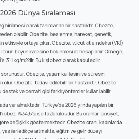
 2026 Dünya Sıralaması
ğ birikmesi olarak tanımlanan bir hastalıktır. Obezite,
neden olabilir. Obezite, beslenme, hareket, genetik,
n etkisiyle ortaya çıkar. Obezite, vücut kitle indeksi (VKİ)
, kilonun boyun karesine bölünmesi ile hesaplanır. Örneğin,
si 31.1 kg/m2’dir. Bu kişi obez olarak kabul edilir.
 sorunudur. Obezite, yaşam kalitesini ve süresini
olur. Obezite, tedavi edilebilir bir hastalıktır. Obezite
destek ve cerrahi gibi farklı yöntemler kullanılabilir.
ada yer almaktadır. Türkiye’de 2026 yılında yapılan bir
 obez, %34,6’sı ise fazla kiloludur. Bu oranlar, cinsiyet,
a göre değişiklik göstermektedir. Obezite oranı, kadınlarda
yaş ilerledikçe artmakta, eğitim ve gelir düzeyi