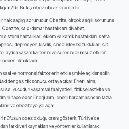
 kg/m2’dir. Bu kişi obez olarak kabul edilir.
r halk sağlığı sorunudur. Obezite, birçok sağlık sorununa
. Obezite, kalp-damar hastalıkları, diyabet,
 sistemi hastalıkları, eklem ve kemik hastalıkları, safra
nesi, depresyon, kısırlık, cinsel işlev bozuklukları, cilt
ezite, ayrıca yaşam kalitesini ve süresini olumsuz etkiler.
ne neden olmaktadır.
şsal ve hormonal faktörlerin etkileşimiyle açıklanabilir.
daki dengesizlik sonucu ortaya çıkar. Enerji alımı,
sı ise, vücudun yaşamsal faaliyetleri, fiziksel aktivite ve
timini ifade eder. Enerji alımı, enerji harcamasından fazla
lanır ve obeziteye yol açar.
eri nüfusun obez olduğu oranı gösterir. Türkiye’de
dan farklı veri kaynakları ve yöntemler kullanılarak