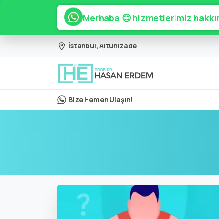
Merhaba 😊 hizmetlerimiz hakkın
İstanbul, Altunizade
Bize Hemen Ulaşın!