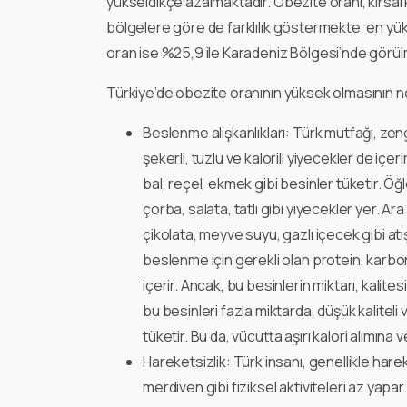
yükseldikçe azalmaktadır. Obezite oranı, kırsal
bölgelere göre de farklılık göstermekte, en y
oran ise %25,9 ile Karadeniz Bölgesi’nde görül
Türkiye’de obezite oranının yüksek olmasının ned
Beslenme alışkanlıkları: Türk mutfağı, zeng
şekerli, tuzlu ve kalorili yiyecekler de içer
bal, reçel, ekmek gibi besinler tüketir. Ö
çorba, salata, tatlı gibi yiyecekler yer. A
çikolata, meyve suyu, gazlı içecek gibi atışt
beslenme için gerekli olan protein, karbonh
içerir. Ancak, bu besinlerin miktarı, kalite
bu besinleri fazla miktarda, düşük kalitel
tüketir. Bu da, vücutta aşırı kalori alımın
Hareketsizlik: Türk insanı, genellikle har
merdiven gibi fiziksel aktiviteleri az yapa