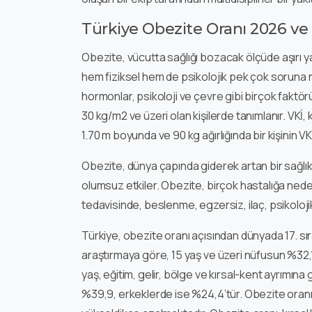
Türkiye Obezite Oranı 2026 ve
Obezite, vücutta sağlığı bozacak ölçüde aşırı ya
hem fiziksel hem de psikolojik pek çok soruna 
hormonlar, psikoloji ve çevre gibi birçok faktörü
30 kg/m2 ve üzeri olan kişilerde tanımlanır. VKİ
1.70 m boyunda ve 90 kg ağırlığında bir kişinin VKİ’
Obezite, dünya çapında giderek artan bir sağlık
olumsuz etkiler. Obezite, birçok hastalığa neden 
tedavisinde, beslenme, egzersiz, ilaç, psikolojik 
Türkiye, obezite oranı açısından dünyada 17. sır
araştırmaya göre, 15 yaş ve üzeri nüfusun %32,1’i
yaş, eğitim, gelir, bölge ve kırsal-kent ayrımın
%39,9, erkeklerde ise %24,4’tür. Obezite oranı, 