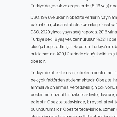
Türkiye’de çocuk ve ergenlerde (5-19 yaş) obez
DSÖ, 194 üye ülkenin obezite verilerini yayınlama
bakanlıkları, ulusal istatistik kurumları, ulusal 
DSÖ, 2020 yılında yayınladığı raporda, 2016 yılın
Türkiye’deki 18 yaş ve üzeri nüfusun %32,1’i ob
olduğu tespit edilmiştir. Raporda, Türkiye’nin ob
ortalamasının %19,1 üzerinde olduğu belirtilmiş
obezdir.
Türkiye’de obezite oranı, ülkelerin beslenme, fizi
pek çok faktörden etkilenmektedir. Obezite, h
alınmalı ve önlenmesi ve tedavisi için çok yönlü b
beslenme, düzenli bir fiziksel aktivite, davranış d
edilebilir. Obezite tedavisinde, bireysel, ailev
bulundurulmalıdır. Obezite tedavisinde, uzman b
oluşan bir ekip tarafından multidisipliner bir yak