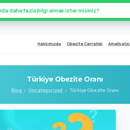
da daha fazla bilgi almak ister misiniz?
Hakkımızda
Obezite Cerrahisi
Ameliyatsı
Türkiye
Obezite
Oranı
Blog
Uncategorized
Türkiye Obezite Oranı