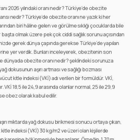
anı 2026 yılındaki oranı nedir? Türkiye’de obezite
ansı nedir? Türkiye’de obezite oranı ne yazık ki her
arından biri hâline gelen ve görülme sıklığı çocuklarda bile
er başta olmak üzere pek çok ciddi sağlık sorunu açısından
imizde gerek dünya çapında gerekse Türkiye’de yapılan
lerine yer verdik. Bunları inceleyerek, obezitenin son
 ve dünyada obezite oranı nedir? şeklindeki sorunuza
ki yağ dokusunun aşırı artması ve sağlığı bozması
ut kitle indeksi (VKİ) adı verilen bir formüldür. VKİ,
VKİ 18,5 ile 24,9 arasında olanlar normal, 25 ile 29,9
ise obez olarak kabul edilir.
aşırı miktarda yağ dokusu birikmesi sonucu ortaya çıkan,
 kitle indeksi (VKİ) 30 kg/m2 ve üzeri olan kişilerde
en karesine bölünmesiyle hesaplanır. Örneğin, 1.70 m