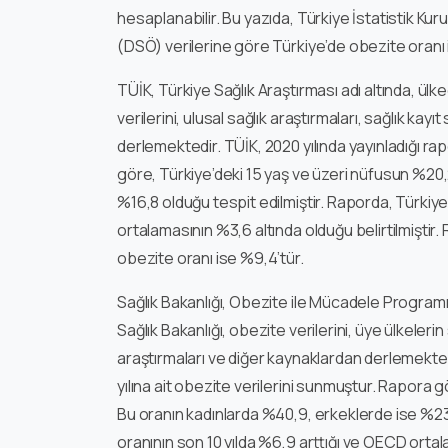
hesaplanabilir. Bu yazıda, Türkiye İstatistik Ku
(DSÖ) verilerine göre Türkiye’de obezite oranı 
TÜİK, Türkiye Sağlık Araştırması adı altında, ülk
verilerini, ulusal sağlık araştırmaları, sağlık kay
derlemektedir. TÜİK, 2020 yılında yayınladığı rap
göre, Türkiye’deki 15 yaş ve üzeri nüfusun %20,
%16,8 olduğu tespit edilmiştir. Raporda, Türkiye
ortalamasının %3,6 altında olduğu belirtilmişti
obezite oranı ise %9,4’tür.
Sağlık Bakanlığı, Obezite ile Mücadele Programı
Sağlık Bakanlığı, obezite verilerini, üye ülkelerin 
araştırmaları ve diğer kaynaklardan derlemektedir
yılına ait obezite verilerini sunmuştur. Rapora g
Bu oranın kadınlarda %40,9, erkeklerde ise %23,
oranının son 10 yılda %6,9 arttığı ve OECD ortal