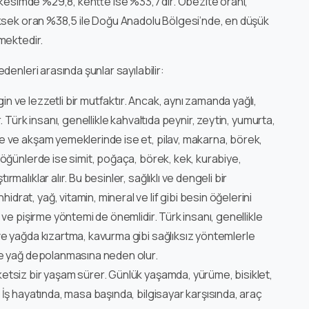
 kesimde %29,8, kentte ise %33,7’dir. Obezite oranı,
üksek oran %38,5 ile Doğu Anadolu Bölgesi’nde, en düşük
mektedir.
enleri arasında şunlar sayılabilir:
in ve lezzetli bir mutfaktır. Ancak, aynı zamanda yağlı,
ir. Türk insanı, genellikle kahvaltıda peynir, zeytin, yumurta,
ğle ve akşam yemeklerinde ise et, pilav, makarna, börek,
ra öğünlerde ise simit, poğaça, börek, kek, kurabiye,
ırmalıklar alır. Bu besinler, sağlıklı ve dengeli bir
idrat, yağ, vitamin, mineral ve lif gibi besin öğelerini
si ve pişirme yöntemi de önemlidir. Türk insanı, genellikle
i ve yağda kızartma, kavurma gibi sağlıksız yöntemlerle
a ve yağ depolanmasına neden olur.
eketsiz bir yaşam sürer. Günlük yaşamda, yürüme, bisiklet,
r. İş hayatında, masa başında, bilgisayar karşısında, araç